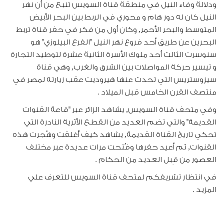
ودلالة وفاء النيل في منطقة قناة السويس تنبع من أن نهر
النيل كان له دور هام و محوري في الربط بين البحر الأبيض
المتوسط والبحر الأحمر, وكان أول من فكر في حفر قناة تربط
البحرين عن طريق أحد فروع نهر النيل "الفرع البيلوزي" هو
سنوسرت الثالث أحد ملوك الأسرة الثانية عشرة لتوطيد التجارة
و تيسير حركة المواصلات بين الشرق والغرب, وهي قناة
سيزوستريس التي تحدث عنها هيروديت عقب زيارته لمصر في
منتصف القرن الخامس قبل الميلاد .
وفي متحف قناة السويس, يشاهد الزائر عبر "قاعة القنوات
القديمة" والتي تضم العديد من القطع الأثرية النادرة التي
تحكي تاريخ القناة القديمة, يشاهد كيف أُغلقت وهُجرت هذه
القنوات, ثم أعيد حفرها وفُتحت مرات عديدة عبر مختلف
العصور من قِبل العديد من الحكام .
في انتظار تشريفكم لمتحف قناة السويس للتعرف علي
المزيد .